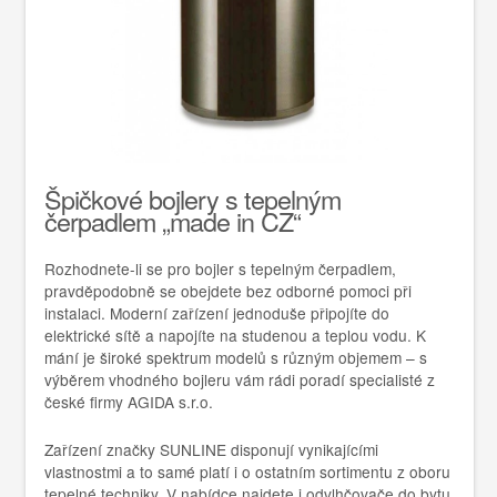
Špičkové bojlery s tepelným
čerpadlem „made in CZ“
Rozhodnete-li se pro bojler s tepelným čerpadlem,
pravděpodobně se obejdete bez odborné pomoci při
instalaci. Moderní zařízení jednoduše připojíte do
elektrické sítě a napojíte na studenou a teplou vodu. K
mání je široké spektrum modelů s různým objemem – s
výběrem vhodného bojleru vám rádi poradí specialisté z
české firmy AGIDA s.r.o.
Zařízení značky SUNLINE disponují vynikajícími
vlastnostmi a to samé platí i o ostatním sortimentu z oboru
tepelné techniky. V nabídce najdete i odvlhčovače do bytu,