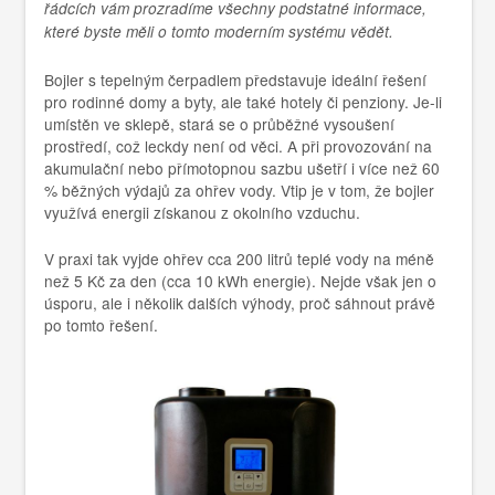
řádcích vám prozradíme všechny podstatné informace,
které byste měli o tomto moderním systému vědět.
Bojler s tepelným čerpadlem představuje ideální řešení
pro rodinné domy a byty, ale také hotely či penziony. Je-li
umístěn ve sklepě, stará se o průběžné vysoušení
prostředí, což leckdy není od věci. A při provozování na
akumulační nebo přímotopnou sazbu ušetří i více než 60
% běžných výdajů za ohřev vody. Vtip je v tom, že bojler
využívá energii získanou z okolního vzduchu.
V praxi tak vyjde ohřev cca 200 litrů teplé vody na méně
než 5 Kč za den (cca 10 kWh energie). Nejde však jen o
úsporu, ale i několik dalších výhody, proč sáhnout právě
po tomto řešení.