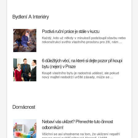
Bydlení A Interiéry
Poctivá ruční práce je stále v kurzu
Každý, kdo už někdy v minulosti podstoupil stavbu nebo
rekonstrukci svého vlastního prostoru pro žití, nám ...
6 důležitých věcí, na které si dejte pozor při koupi
bytu (nejen) v Praze
Koupě vlastního bytu je radostná událost, ale pokud
nový majitel nedodrží určité zásady, může se ...
Domácnost
Nebaví vás uklízet? Přenechte tuto činnost
odborníkům!
Všichni se asi shodneme na tom, že uklízení nepatří
zrovna mezi zvlášť zábavné činnosti. Určitě ...