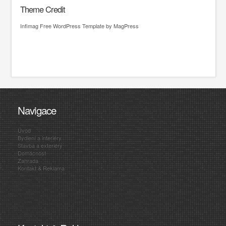
Theme Credit
Infimag
Free WordPress Template
by MagPress
Navigace
Úvod
Bydlení a interiéry
Stavba a exteriéry
Domácnost
Zahrada
Kontakt & Reklama