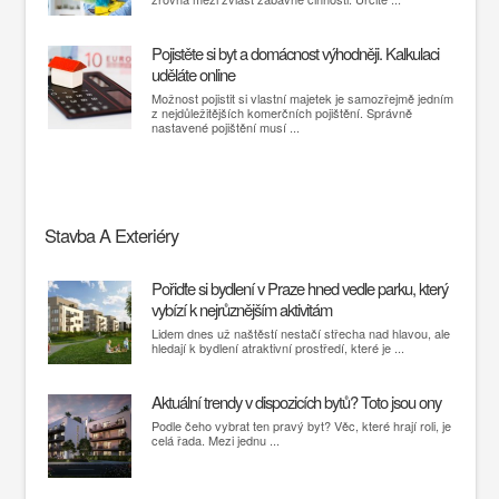
Pojistěte si byt a domácnost výhodněji. Kalkulaci
uděláte online
Možnost pojistit si vlastní majetek je samozřejmě jedním
z nejdůležitějších komerčních pojištění. Správně
nastavené pojištění musí ...
Stavba A Exteriéry
Pořiďte si bydlení v Praze hned vedle parku, který
vybízí k nejrůznějším aktivitám
Lidem dnes už naštěstí nestačí střecha nad hlavou, ale
hledají k bydlení atraktivní prostředí, které je ...
Aktuální trendy v dispozicích bytů? Toto jsou ony
Podle čeho vybrat ten pravý byt? Věc, které hrají roli, je
celá řada. Mezi jednu ...