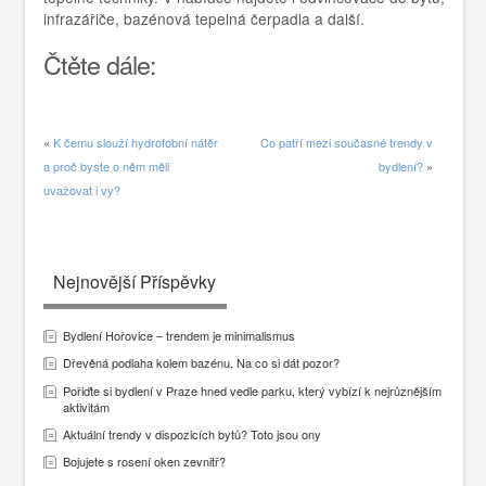
infrazářiče, bazénová tepelná čerpadla a další.
Čtěte dále:
«
K čemu slouží hydrofobní nátěr
Co patří mezi současné trendy v
a proč byste o něm měli
bydlení?
»
uvažovat i vy?
Nejnovější Příspěvky
Bydlení Hořovice – trendem je minimalismus
Dřevěná podlaha kolem bazénu. Na co si dát pozor?
Pořiďte si bydlení v Praze hned vedle parku, který vybízí k nejrůznějším
aktivitám
Aktuální trendy v dispozicích bytů? Toto jsou ony
Bojujete s rosení oken zevnitř?