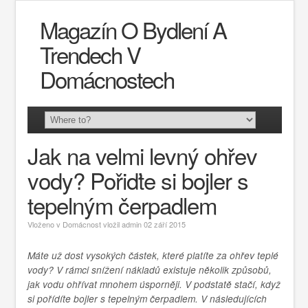
Magazín O Bydlení A
Trendech V
Domácnostech
Jak na velmi levný ohřev
vody? Pořiďte si bojler s
tepelným čerpadlem
Vloženo v
Domácnost
vložil
admin
02 září 2015
Máte už dost vysokých částek, které platíte za ohřev teplé
vody? V rámci snížení nákladů existuje několik způsobů,
jak vodu ohřívat mnohem úsporněji. V podstatě stačí, když
si pořídíte bojler s tepelným čerpadlem. V následujících