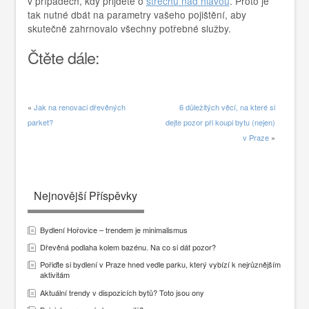
v případech, kdy přijdete o
střechu nad hlavou
. Proto je
tak nutné dbát na parametry vašeho pojištění, aby
skutečně zahrnovalo všechny potřebné služby.
Čtěte dále:
«
Jak na renovaci dřevěných
6 důležitých věcí, na které si
parket?
dejte pozor při koupi bytu (nejen)
v Praze
»
Nejnovější Příspěvky
Bydlení Hořovice – trendem je minimalismus
Dřevěná podlaha kolem bazénu. Na co si dát pozor?
Pořiďte si bydlení v Praze hned vedle parku, který vybízí k nejrůznějším
aktivitám
Aktuální trendy v dispozicích bytů? Toto jsou ony