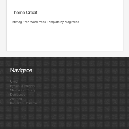
Theme Credit
Infimag
Free WordPress Template
by MagPress
Navigace
Úvod
Bydlení a interiéry
Stavba a exteriéry
Domácnost
Zahrada
Kontakt & Reklama