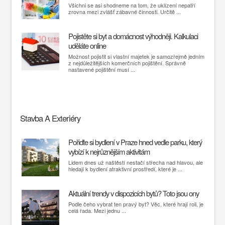
Všichni se asi shodneme na tom, že uklízení nepatří
zrovna mezi zvlášť zábavné činnosti. Určitě ...
Pojistěte si byt a domácnost výhodněji. Kalkulaci
uděláte online
Možnost pojistit si vlastní majetek je samozřejmě jedním
z nejdůležitějších komerčních pojištění. Správně
nastavené pojištění musí ...
Stavba A Exteriéry
Pořiďte si bydlení v Praze hned vedle parku, který
vybízí k nejrůznějším aktivitám
Lidem dnes už naštěstí nestačí střecha nad hlavou, ale
hledají k bydlení atraktivní prostředí, které je ...
Aktuální trendy v dispozicích bytů? Toto jsou ony
Podle čeho vybrat ten pravý byt? Věc, které hrají roli, je
celá řada. Mezi jednu ...