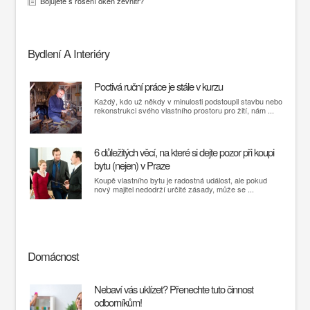
Bojujete s rosení oken zevnitř?
Bydlení A Interiéry
Poctivá ruční práce je stále v kurzu
Každý, kdo už někdy v minulosti podstoupil stavbu nebo
rekonstrukci svého vlastního prostoru pro žití, nám ...
6 důležitých věcí, na které si dejte pozor při koupi
bytu (nejen) v Praze
Koupě vlastního bytu je radostná událost, ale pokud
nový majitel nedodrží určité zásady, může se ...
Domácnost
Nebaví vás uklízet? Přenechte tuto činnost
odborníkům!