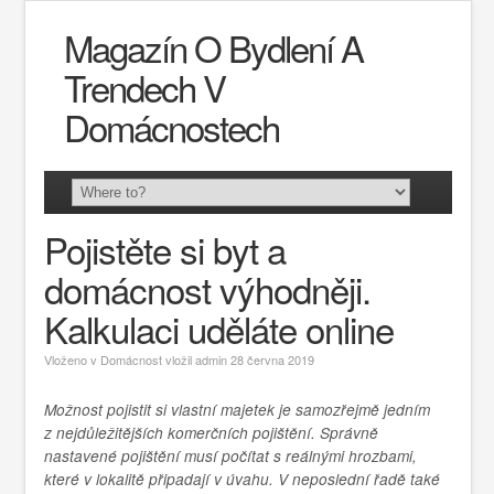
Magazín O Bydlení A
Trendech V
Domácnostech
Pojistěte si byt a
domácnost výhodněji.
Kalkulaci uděláte online
Vloženo v
Domácnost
vložil
admin
28 června 2019
Možnost pojistit si vlastní majetek je samozřejmě jedním
z nejdůležitějších komerčních pojištění. Správně
nastavené pojištění musí počítat s reálnými hrozbami,
které v lokalitě připadají v úvahu. V neposlední řadě také